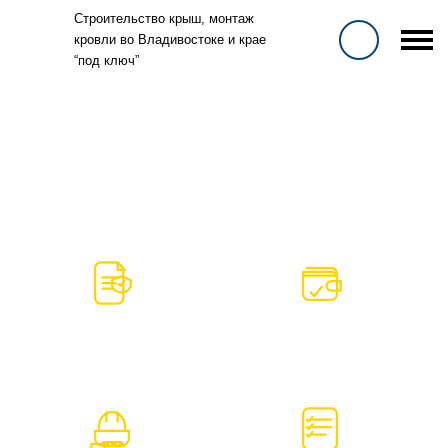
Строительство крыш, монтаж
кровли во Владивостоке и крае
“под ключ”
МОНТАЖ
МЕТАЛЛОЧЕРЕПИЦЫ ВО
ВЛАДИВОСТОКЕ И КРАЕ ОТ
1 450
/М2 ПОД КЛЮЧ
ДОГОВОР И ГАРАНТИЯ
БЕЗ ПРЕДОПЛАТЫ
ФИКСИРУЕМ ЦЕНУ И
ОПЛАТА ПО ЭТАПАМ
СРОКИ