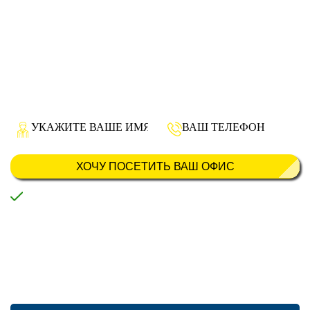
Даем гарантию на работы: - от - 15 лет
- на материалы - до 10 лет.
Посчитаем Вашу кровлю буквально за 24 часа. Предоставим 3D-
эскиз Вашей кровли, что бы вы увидели со стороны, как он будет
выглядеть.
При расчете строительства крыши или монтажа кровли
учитываются все Ваши пожелания.
Мы выполняем строительство и монтаж кровли под ключ любой
сложности с гарантией 15 лет, звоните нам сейчас.
ХОЧУ ПОСЕТИТЬ ВАШ ОФИС
Нажимая на кнопку, вы даете согласие на обработку своих данных