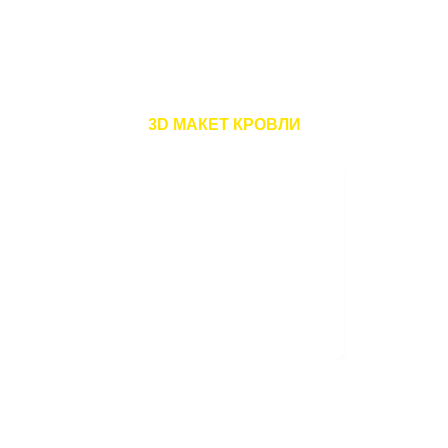
КРЫШИ И МОНТАЖА КРОВЛИ ВО
ВЛАДИВОСТОКЕ И ПРИМОСРКОМ
КРАЕ ДО
31.10.19
3D МАКЕТ КРОВЛИ
Цена без акции: 100
/м2