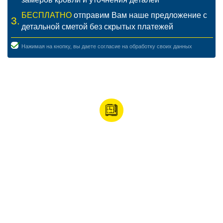
БЕСПЛАТНО
отправим Вам наше предложение с
3.
детальной сметой без скрытых платежей
Нажимая на кнопку, вы даете согласие на обработку своих данных
НЕ ЗНАЕТЕ КАК ПОСЧИТАТЬ
СТОИМОСТЬ РАБОТ И МАТЕРИАЛОВ
ДЛЯ КРОВЛИ ИЗ МЕТАЛЛОЧЕРЕПИЦЫ
ВО ВЛАДИВОСТОКЕ И ПРИМОРСКОМ
КРАЕ?
Мы можем отправить к Вам специалиста, который снимет все
размеры, учтёт все нюансы и рассчитает точную смету. Выезд