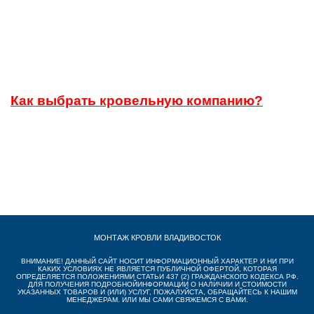
Как выбрать кровельную компанию?
К
МОНТАЖ КРОВЛИ ВЛАДИВОСТОК
ВНИМАНИЕ! ДАННЫЙ САЙТ НОСИТ ИНФОРМАЦИОННЫЙ ХАРАКТЕР И НИ ПРИ
КАКИХ УСЛОВИЯХ НЕ ЯВЛЯЕТСЯ ПУБЛИЧНОЙ ОФЕРТОЙ, КОТОРАЯ
ОПРЕДЕЛЯЕТСЯ ПОЛОЖЕНИЯМИ СТАТЬИ 437 (2) ГРАЖДАНСКОГО КОДЕКСА РФ.
ДЛЯ ПОЛУЧЕНИЯ ПОДРОБНОЙИНФОРМАЦИИ О НАЛИЧИИ И СТОИМОСТИ
УКАЗАННЫХ ТОВАРОВ И (ИЛИ) УСЛУГ, ПОЖАЛУЙСТА, ОБРАЩАЙТЕСЬ К НАШИМ
МЕНЕДЖЕРАМ. ИЛИ МЫ САМИ СВЯЖЕМСЯ С ВАМИ.